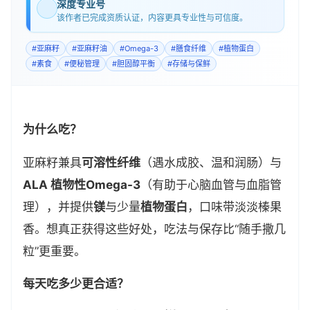
深度专业号
该作者已完成资质认证，内容更具专业性与可信度。
#
亚麻籽
#
亚麻籽油
#
Omega-3
#
膳食纤维
#
植物蛋白
#
素食
#
便秘管理
#
胆固醇平衡
#
存储与保鲜
为什么吃？
亚麻籽兼具
可溶性纤维
（遇水成胶、温和润肠）与
ALA 植物性Omega-3
（有助于心脑血管与血脂管
理），并提供
镁
与少量
植物蛋白
，口味带淡淡榛果
香。想真正获得这些好处，吃法与保存比“随手撒几
粒”更重要。
每天吃多少更合适？