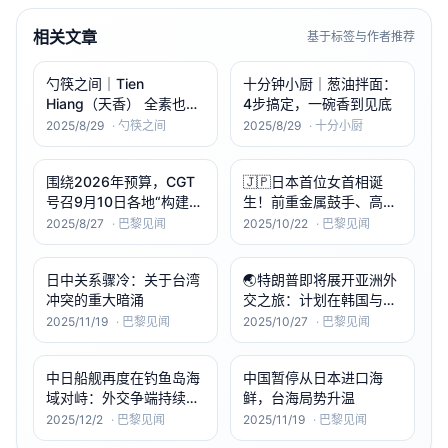
相关文章
基于标签与作者推荐
勺筷之间｜Tien
十分钟小厨｜葱油拌面：
Hiang（天香） 全素也能
4步搞定，一碗香到见底
大满足，15–25€ 怎么吃
2025/8/29
·
勺筷之间
2025/8/29
·
十分小厨
最合适？
围绕2026年预算，CGT
🇯🇵日本首位女首相诞
号召9月10日各地“构建罢
生！前重金属鼓手、高举
工”；马克龙（Emmanuel
保守主义旗帜的“日本铁
2025/8/27
·
巴黎见闻
2025/10/22
·
巴黎见闻
Macron）力挺总理弗朗
娘子”高市早苗 ——64岁
索瓦·贝鲁（François
的民族主义者、前经济安
日中关系骤冷：关于台湾
🌏特朗普即将展开亚洲外
Bayrou）于9月8日在国
全大臣，以“女性撒切尔”
冲突的重大暗涌
交之旅：计划在韩国与习
民议会进行信任投票。
姿态登上日本政坛巅峰
近平会晤，聚焦中美经贸
2025/11/19
·
巴黎见闻
2025/10/27
·
巴黎见闻
与地区安全 ——此行将访
问马来西亚、日本与韩
中日船舰再度在钓鱼岛海
中国暂停从日本进口海
国，并或与巴西总统卢拉
域对峙：外交争端持续升
鲜，台海局势升温
举行边会
级
2025/12/2
·
巴黎见闻
2025/11/19
·
巴黎见闻