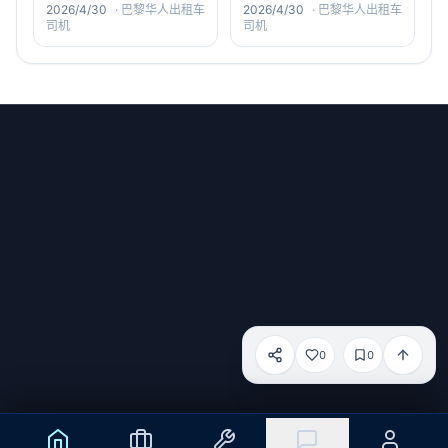
2026/4/30
·
巴黎华人出租车
2026/4/30
·
巴黎华人出租车
司机
司机
微信号：old6_service
小红书：old-6
邮箱：
haotian.xue@dandelion-intl.com
0
0
电话：
+33 (0)767387396
分享
服务条款
隐私政策