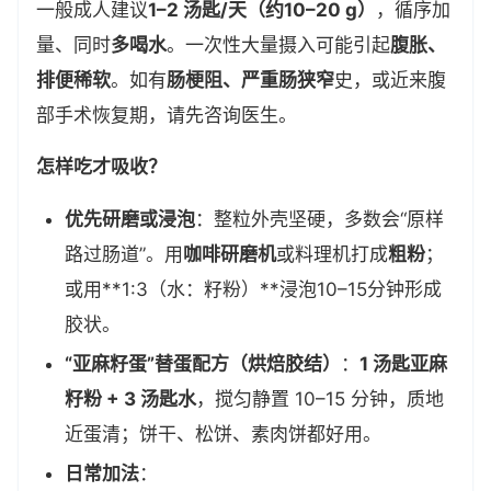
一般成人建议
1–2 汤匙/天（约10–20 g）
，循序加
量、同时
多喝水
。一次性大量摄入可能引起
腹胀、
排便稀软
。如有
肠梗阻、严重肠狭窄
史，或近来腹
部手术恢复期，请先咨询医生。
怎样吃才吸收？
优先研磨或浸泡
：整粒外壳坚硬，多数会“原样
路过肠道”。用
咖啡研磨机
或料理机打成
粗粉
；
或用**1:3（水：籽粉）**浸泡10–15分钟形成
胶状。
“亚麻籽蛋”替蛋配方（烘焙胶结）
：
1 汤匙亚麻
籽粉 + 3 汤匙水
，搅匀静置 10–15 分钟，质地
近蛋清；饼干、松饼、素肉饼都好用。
日常加法
：