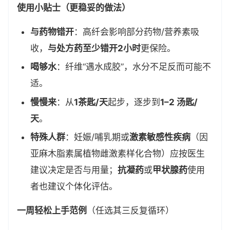
使用小贴士（更稳妥的做法）
与药物错开
：高纤会影响部分药物/营养素吸
收，
与处方药至少错开2小时
更保险。
喝够水
：纤维“遇水成胶”，水分不足反而可能不
适。
慢慢来
：从
1茶匙/天
起步，逐步到
1–2 汤匙/
天
。
特殊人群
：妊娠/哺乳期或
激素敏感性疾病
（因
亚麻木脂素属植物雌激素样化合物）应按医生
建议决定是否与用量；
抗凝药
或
甲状腺药
使用
者也建议个体化评估。
一周轻松上手范例
（任选其三反复循环）