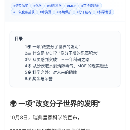
#
诺贝尔奖
#
化学
#
材料科学
#
MOF
#
可持续能源
#
二氧化碳捕获
#
水资源
#
环境保护
#
分子结构
#
科学发现
目录
1
🌍 一项“改变分子世界的发明”
2
🧱 什么是 MOF？“像分子版的乐高积木”
3
💡 从灵感到突破：三十年科研之路
4
☀️ 从沙漠取水到清除毒气：MOF 的现实魔法
5
🧠 科学之外：对未来的隐喻
6
💰 奖金与荣誉
🌍 一项“改变分子世界的发明”
10月8日，瑞典皇家科学院宣布，