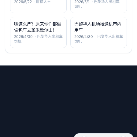
2026/5/22
·
胖橘大王
2026/5/1
·
巴黎华人出租车
司机
嘴这么严？原来你们都偷
巴黎华人机场接送机市内
偷包车去圣米歇尔山！
用车
2026/4/30
·
巴黎华人出租车
2026/4/30
·
巴黎华人出租车
司机
司机
微信号：old6_service
小红书：old-6
邮箱：
haotian.xue@dandelion-intl.com