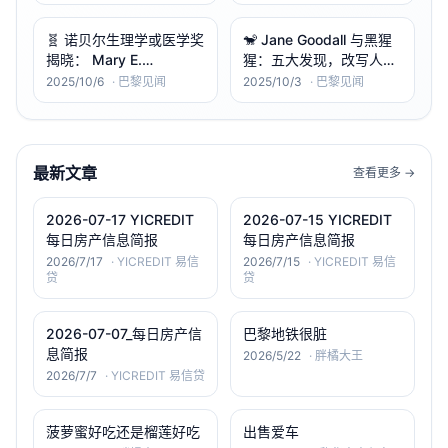
🧬 诺贝尔生理学或医学奖
🐒 Jane Goodall 与黑猩
揭晓： Mary E.
猩：五大发现，改写人类
Brunkow、Fred
对灵长类的认知
2025/10/6
·
巴黎见闻
2025/10/3
·
巴黎见闻
Ramsdell 与日本学者坂
口志文（Shimon
Sakaguchi） 因“发现免
疫系统自我控制机制”共
最新文章
查看更多 →
同获奖
2026-07-17 YICREDIT
2026-07-15 YICREDIT
每日房产信息简报
每日房产信息简报
2026/7/17
·
YICREDIT 易信
2026/7/15
·
YICREDIT 易信
贷
贷
2026-07-07_每日房产信
巴黎地铁很脏
息简报
2026/5/22
·
胖橘大王
2026/7/7
·
YICREDIT 易信贷
菠萝蜜好吃还是榴莲好吃
出售爱车