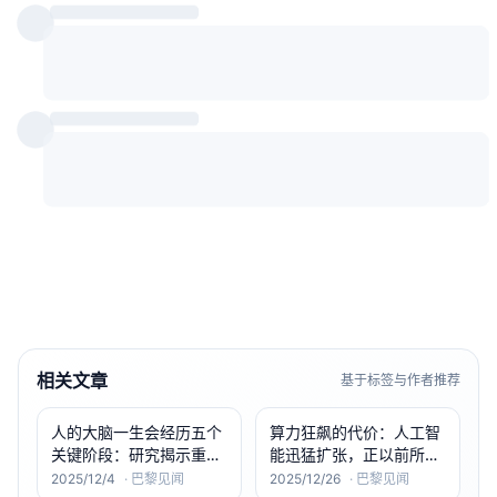
相关文章
基于标签与作者推荐
人的大脑一生会经历五个
算力狂飙的代价：人工智
关键阶段：研究揭示重要
能迅猛扩张，正以前所未
转折年龄
有的方式消耗地球资源
2025/12/4
·
巴黎见闻
2025/12/26
·
巴黎见闻