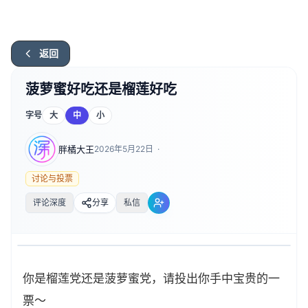
返回
菠萝蜜好吃还是榴莲好吃
字号
大
中
小
胖橘大王
2026年5月22日
·
讨论与投票
评论深度
分享
私信
你是榴莲党还是菠萝蜜党，请投出你手中宝贵的一
票～