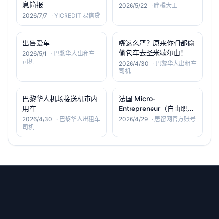
息简报
2026/5/22
·
胖橘大王
2026/7/7
·
YICREDIT 易信贷
出售爱车
嘴这么严？原来你们都偷
偷包车去圣米歇尔山！
2026/5/1
·
巴黎华人出租车
司机
2026/4/30
·
巴黎华人出租车
司机
巴黎华人机场接送机市内
法国 Micro-
用车
Entrepreneur（自由职业
者）首次税务申报教程
2026/4/30
·
巴黎华人出租车
2026/4/29
·
居留网官方账号
司机
（2026版）