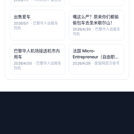
出售爱车
嘴这么严？原来你们都偷
偷包车去圣米歇尔山！
2026/5/1
·
巴黎华人出租车
司机
2026/4/30
·
巴黎华人出租车
司机
巴黎华人机场接送机市内
法国 Micro-
用车
Entrepreneur（自由职业
者）首次税务申报教程
2026/4/30
·
巴黎华人出租车
2026/4/29
·
居留网官方账号
司机
（2026版）