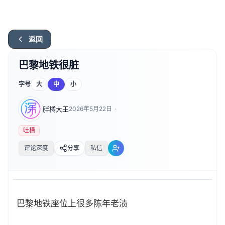
返回
巴黎地铁很脏
字号
大
中
小
胖橘大王
2026年5月22日
·
吐槽
评论深度
分享
私信
巴黎地铁座位上很多陈年老渍