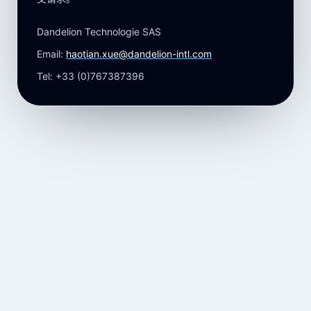
Dandelion Technologie SAS
Email:
haotian.xue@dandelion-intl.com
Tel: +33 (0)767387396