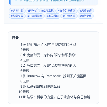
该作者已完成资质认证，内容更具专业性与可信度。
#
诺贝尔奖
#
医学奖
#
免疫系统
#
自身免疫疾病
#
癌症治疗
#
科学突破
#
日本科学家
#
美国科研
#
生物医学
#
细胞免疫
目录
1
🧫 他们揭开了人体“自我防御”的秘密
2
无题
3
🧠 免疫耐受：身体内部的“和平条约”
4
无题
5
🔬 坂口志文：发现“免疫守护者”的人
6
无题
7
🧬 Brunkow 与 Ramsdell：找到了关键基因
Foxp3
8
无题
9
🧩 从基础研究到临床革命
10
无题
11
🧡 结语：科学的力量，在于让身体与自己和解