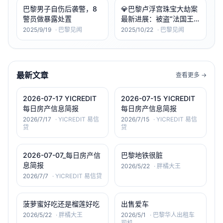
巴黎男子自伤后袭警，8
💎巴黎卢浮宫珠宝大劫案
查；其称并不知此处为该
警员做暴露处置
最新进展：被盗“法国王
刊办公地，案发地具体地
冠珠宝”估值高达8800万
址仍保密，现场长期有警
2025/9/19
·
巴黎见闻
2025/10/22
·
巴黎见闻
欧元 ——检方称损失“极
力驻守
其惊人”，警方全力追捕
四名嫌犯，案件引发法国
博物馆安全震荡
最新文章
查看更多 →
2026-07-17 YICREDIT
2026-07-15 YICREDIT
每日房产信息简报
每日房产信息简报
2026/7/17
·
YICREDIT 易信
2026/7/15
·
YICREDIT 易信
贷
贷
2026-07-07_每日房产信
巴黎地铁很脏
息简报
2026/5/22
·
胖橘大王
2026/7/7
·
YICREDIT 易信贷
菠萝蜜好吃还是榴莲好吃
出售爱车
2026/5/22
·
胖橘大王
2026/5/1
·
巴黎华人出租车
司机