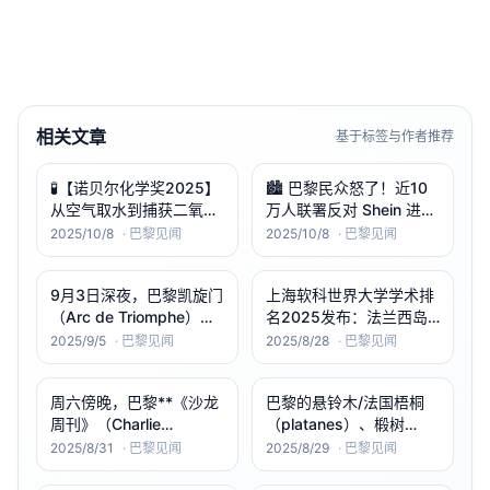
相关文章
基于标签与作者推荐
🧪【诺贝尔化学奖2025】
🏙️ 巴黎民众怒了！近10
从空气取水到捕获二氧化
万人联署反对 Shein 进驻
碳：三位科学家用“分子
BHV 百货
2025/10/8
·
巴黎见闻
2025/10/8
·
巴黎见闻
建筑”改变世界
9月3日深夜，巴黎凯旋门
上海软科世界大学学术排
（Arc de Triomphe）一
名2025发布：法兰西岛
柱面上被张贴多张亲俄/亲
四强—巴黎萨克雷大学、
2025/9/5
·
巴黎见闻
2025/8/28
·
巴黎见闻
苏海报（A4，写有“向胜
巴黎科学与文学院
利的苏联士兵致谢”）。
（PSL）、索邦大学、巴
周六傍晚，巴黎**《沙龙
巴黎的悬铃木/法国梧桐
巴黎检方（parquet de
黎城市大学整体排名基本
周刊》（Charlie
（platanes）、椴树
Paris）以结伙破坏受保护
稳定，继续占据全球前
Hebdo）**新址外，一男
（tilleuls）、七叶树/马栗
文物并为外
100席位，无新增法兰西
2025/8/31
·
巴黎见闻
2025/8/29
·
巴黎见闻
子企图从执勤警员腰间抢
树（marronniers）提前
岛高校进入前100。
枪，被迅速制伏并带走调
“落叶如秋”。