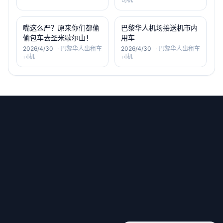
嘴这么严？原来你们都偷
巴黎华人机场接送机市内
偷包车去圣米歇尔山！
用车
2026/4/30
·
巴黎华人出租车
2026/4/30
·
巴黎华人出租车
司机
司机
微信号：old6_service
小红书：old-6
邮箱：
haotian.xue@dandelion-intl.com
电话：
+33 (0)767387396