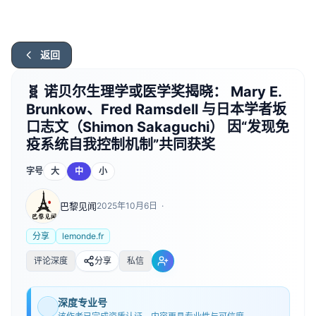
返回
🧬 诺贝尔生理学或医学奖揭晓： Mary E.
Brunkow、Fred Ramsdell 与日本学者坂
口志文（Shimon Sakaguchi） 因“发现免
疫系统自我控制机制”共同获奖
字号
大
中
小
巴黎见闻
2025年10月6日
·
分享
lemonde.fr
评论深度
分享
私信
深度专业号