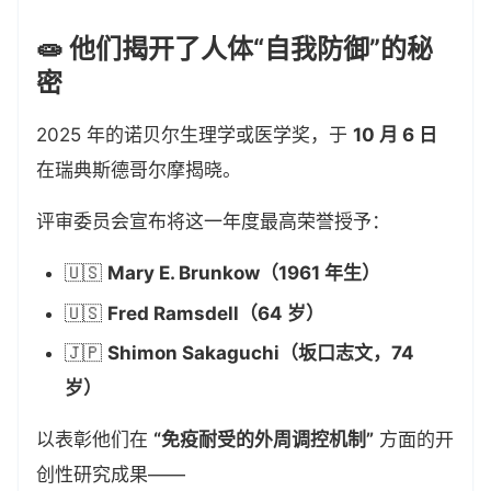
🧫 他们揭开了人体“自我防御”的秘
密
2025 年的诺贝尔生理学或医学奖，于
10 月 6 日
在瑞典斯德哥尔摩揭晓。
评审委员会宣布将这一年度最高荣誉授予：
🇺🇸
Mary E. Brunkow（1961 年生）
🇺🇸
Fred Ramsdell（64 岁）
🇯🇵
Shimon Sakaguchi（坂口志文，74
岁）
以表彰他们在
“免疫耐受的外周调控机制”
方面的开
创性研究成果——