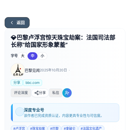
返回
💎巴黎卢浮宫惊天珠宝劫案：法国司法部
长称“给国家形象蒙羞”
字号
大
中
小
巴黎见闻
2025年10月20日
·
分享
bbc.com
评论深度
分享
私信
深度专业号
该作者已完成资质认证，内容更具专业性与可信度。
#
卢浮宫
#
珠宝劫案
#
巴黎
#
拿破仑
#
法国文化遗产