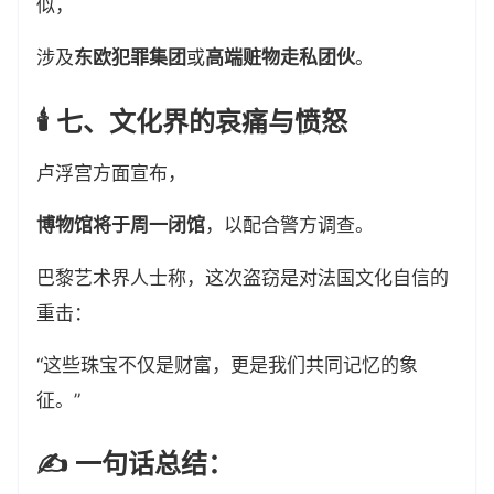
似，
涉及
东欧犯罪集团
或
高端赃物走私团伙
。
🕯️ 七、文化界的哀痛与愤怒
卢浮宫方面宣布，
博物馆将于周一闭馆
，以配合警方调查。
巴黎艺术界人士称，这次盗窃是对法国文化自信的
重击：
“这些珠宝不仅是财富，更是我们共同记忆的象
征。”
✍️ 一句话总结：