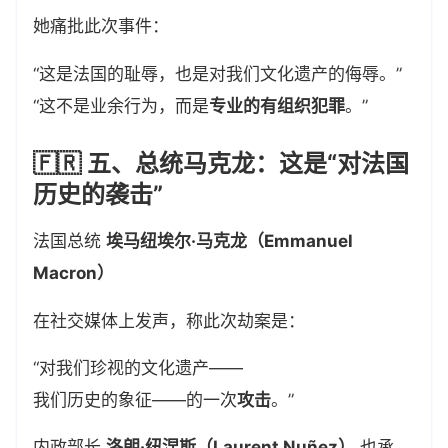
她痛批此次事件：
“这是法国的耻辱，也是对我们文化遗产的侮辱。”
“这不是业余行为，而是
专业的有组织犯罪
。”
🇫🇷 五、总统马克龙：这是“对法国
历史的袭击”
法国总统
埃马纽埃尔·马克龙（Emmanuel
Macron）
在社交媒体上发声，称此次劫案是：
“对我们珍视的文化遗产——
我们历史的象征——的一次
攻击
。”
内政部长
洛朗·纽涅斯（Laurent Nuñez）
也承