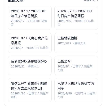
最新文章
2026-07-17 YICREDIT
2026-07-15 YICREDIT
每日房产信息简报
每日房产信息简报
2026/7/17
·
YICREDIT 易信
2026/7/15
·
YICREDIT 易信
贷
贷
2026-07-07_每日房产信
巴黎地铁很脏
息简报
2026/5/22
·
胖橘大王
2026/7/7
·
YICREDIT 易信贷
菠萝蜜好吃还是榴莲好吃
出售爱车
2026/5/22
·
胖橘大王
2026/5/1
·
巴黎华人出租车
司机
嘴这么严？原来你们都偷
巴黎华人机场接送机市内
偷包车去圣米歇尔山！
用车
2026/4/30
·
巴黎华人出租车
2026/4/30
·
巴黎华人出租车
司机
司机