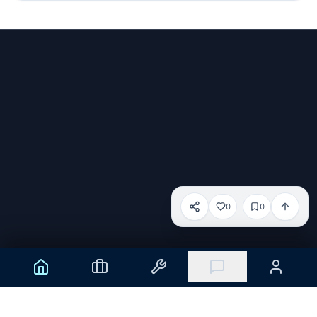
微信号：old6_service
小红书：old-6
邮箱：
haotian.xue@dandelion-intl.com
0
0
电话：
+33 (0)767387396
分享
服务条款
隐私政策
Cookie 政策
Cookie 设置