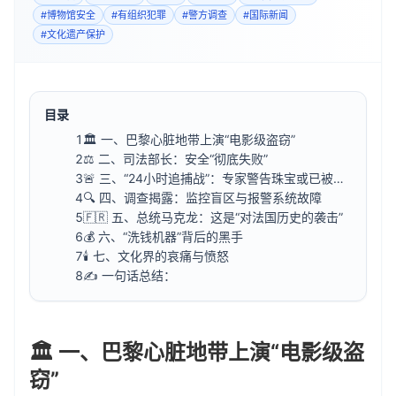
#
博物馆安全
#
有组织犯罪
#
警方调查
#
国际新闻
#
文化遗产保护
目录
1
🏛️ 一、巴黎心脏地带上演“电影级盗窃”
2
⚖️ 二、司法部长：安全“彻底失败”
3
🚨 三、“24小时追捕战”：专家警告珠宝或已被拆
散
4
🔍 四、调查揭露：监控盲区与报警系统故障
5
🇫🇷 五、总统马克龙：这是“对法国历史的袭击”
6
💰 六、“洗钱机器”背后的黑手
7
🕯️ 七、文化界的哀痛与愤怒
8
✍️ 一句话总结：
🏛️ 一、巴黎心脏地带上演“电影级盗
窃”