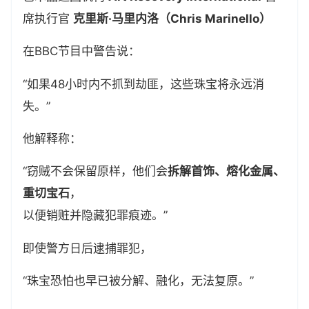
席执行官
克里斯·马里内洛（Chris Marinello）
在BBC节目中警告说：
“如果48小时内不抓到劫匪，这些珠宝将永远消
失。”
他解释称：
“窃贼不会保留原样，他们会
拆解首饰、熔化金属、
重切宝石
，
以便销赃并隐藏犯罪痕迹。”
即使警方日后逮捕罪犯，
“珠宝恐怕也早已被分解、融化，无法复原。”