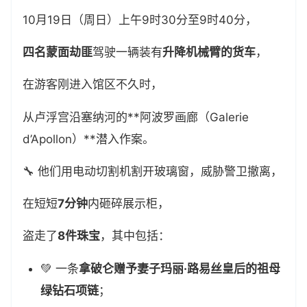
10月19日（周日）上午9时30分至9时40分，
四名蒙面劫匪
驾驶一辆装有
升降机械臂的货车
，
在游客刚进入馆区不久时，
从卢浮宫沿塞纳河的**阿波罗画廊（Galerie
d’Apollon）**潜入作案。
🔧 他们用电动切割机割开玻璃窗，威胁警卫撤离，
在短短
7分钟
内砸碎展示柜，
盗走了
8件珠宝
，其中包括：
💚 一条
拿破仑赠予妻子玛丽·路易丝皇后的祖母
绿钻石项链
；