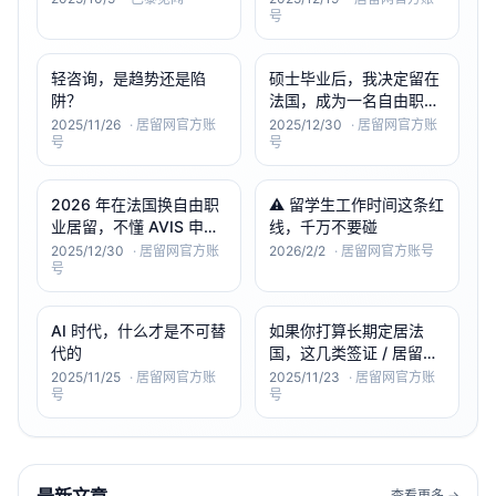
号
轻咨询，是趋势还是陷
硕士毕业后，我决定留在
阱？
法国，成为一名自由职业
者
2025/11/26
·
居留网官方账
2025/12/30
·
居留网官方账
号
号
2026 年在法国换自由职
⚠️ 留学生工作时间这条红
业居留，不懂 AVIS 申请
线，千万不要碰
很危险！
2025/12/30
·
居留网官方账
2026/2/2
·
居留网官方账号
号
AI 时代，什么才是不可替
如果你打算长期定居法
代的
国，这几类签证 / 居留卡
可以优先考虑
2025/11/25
·
居留网官方账
2025/11/23
·
居留网官方账
号
号
查看更多 →