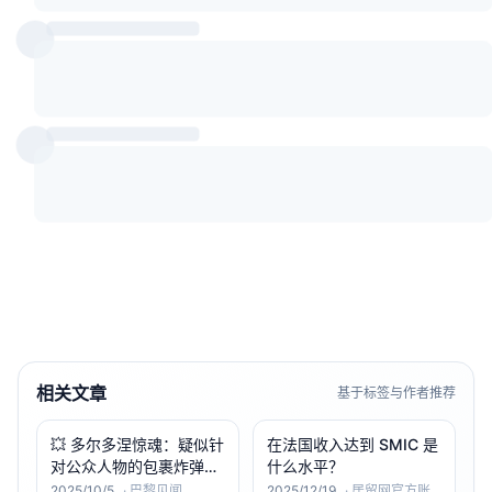
相关文章
基于标签与作者推荐
💥 多尔多涅惊魂：疑似针
在法国收入达到 SMIC 是
对公众人物的包裹炸弹爆
什么水平？
炸，无人受伤
2025/10/5
·
巴黎见闻
2025/12/19
·
居留网官方账