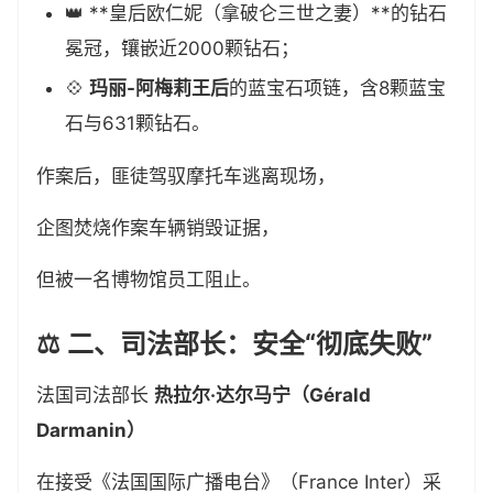
👑 **皇后欧仁妮（拿破仑三世之妻）**的钻石
冕冠，镶嵌近2000颗钻石；
💠
玛丽-阿梅莉王后
的蓝宝石项链，含8颗蓝宝
石与631颗钻石。
作案后，匪徒驾驭摩托车逃离现场，
企图焚烧作案车辆销毁证据，
但被一名博物馆员工阻止。
⚖️ 二、司法部长：安全“彻底失败”
法国司法部长
热拉尔·达尔马宁（Gérald
Darmanin）
在接受《法国国际广播电台》（France Inter）采