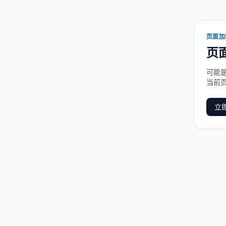
页面加
页
可能
当前
立