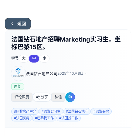
返回
法国钻石地产招聘Marketing实习生，坐
标巴黎15区。
字号
大
中
小
法国钻石地产公司
2025年10月8日
·
原创
评论深度
分享
私信
#
巴黎房产中介
#
巴黎实习生
#
法国钻石地产
#
巴黎买房
#
法国买房
#
巴黎找工作
#
法国找工作