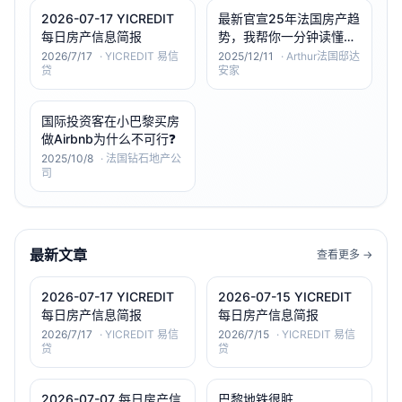
2026-07-17 YICREDIT
最新官宣25年法国房产趋
每日房产信息简报
势，我帮你一分钟读懂，
26年该怎么买？
2026/7/17
·
YICREDIT 易信
2025/12/11
·
Arthur法国邸达
贷
安家
国际投资客在小巴黎买房
做Airbnb为什么不可行❓
2025/10/8
·
法国钻石地产公
司
最新文章
查看更多 →
2026-07-17 YICREDIT
2026-07-15 YICREDIT
每日房产信息简报
每日房产信息简报
2026/7/17
·
YICREDIT 易信
2026/7/15
·
YICREDIT 易信
贷
贷
2026-07-07_每日房产信
巴黎地铁很脏