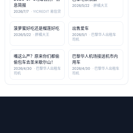
息简报
2026/5/22
·
胖橘大王
2026/7/7
·
YICREDIT 易信贷
菠萝蜜好吃还是榴莲好吃
出售爱车
2026/5/22
·
胖橘大王
2026/5/1
·
巴黎华人出租车
司机
嘴这么严？原来你们都偷
巴黎华人机场接送机市内
偷包车去圣米歇尔山！
用车
2026/4/30
·
巴黎华人出租车
2026/4/30
·
巴黎华人出租车
司机
司机