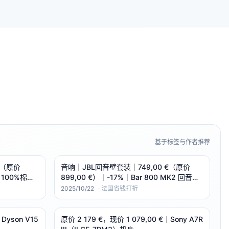
基于标签与作者推荐
起（原价
音响｜JBL回音壁套装｜749,00 €（原价
e 100%棉
899,00 €）｜-17%｜Bar 800 MK2 回音壁
套装（可拆卸后环绕｜Dolby Atmos｜
2025/10/22
·
法国省钱打折
780W）
Dyson V15
原价 2 179 €，现价 1 079,00 €｜Sony A7R