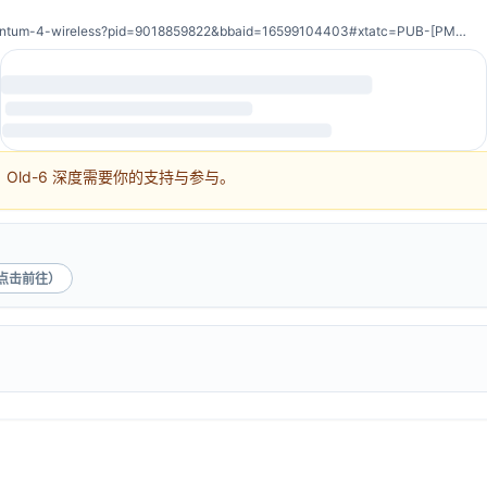
/mfp/13367002/sennheiser-momentum-4-wireless?pid=9018859822&bbaid=16599104403#xtatc=PUB-[PMC]-[E]-[club-r-days]-[hub]-[carrousel]-[9018859822]-[]
ld-6 深度需要你的支持与参与。
点击前往）