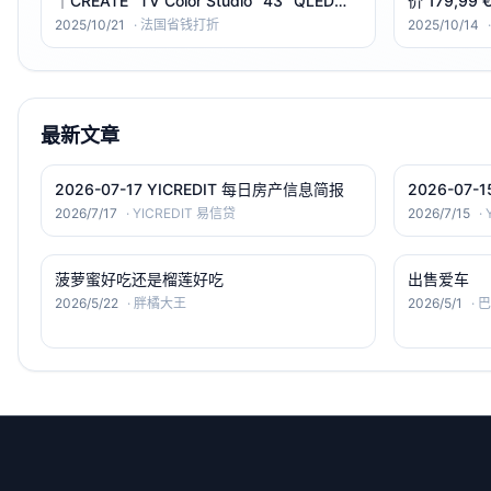
｜CREATE “TV Color Studio” 43″ QLED
价 179,99
4K（哑光防眩＋彩色边框/底座） 。
Tab A9+
2025/10/21
·
法国省钱打折
2025/10/14
最新文章
2026-07-17 YICREDIT 每日房产信息简报
2026-07-
2026/7/17
·
YICREDIT 易信贷
2026/7/15
·
菠萝蜜好吃还是榴莲好吃
出售爱车
2026/5/22
·
胖橘大王
2026/5/1
·
巴