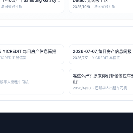
 €（-40%）｜Samsung Galaxy
Detect 无线吸尘器
·
法国省钱打折
2025/10/9
·
法国省钱打折
15 YICREDIT 每日房产信息简报
2026-07-07_每日房产信息简报
YICREDIT 易信贷
2026/7/7
·
YICREDIT 易信贷
嘴这么严？原来你们都偷偷包车
山！
黎华人出租车司机
2026/4/30
·
巴黎华人出租车司机