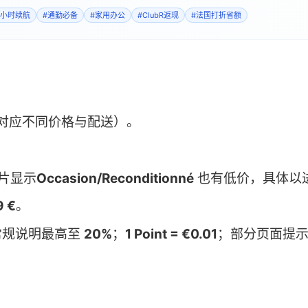
0小时续航
#
通勤必备
#
家用办公
#
ClubR返现
#
法国打折省额
色对应不同价格与配送）。
片显示
Occasion/Reconditionné
也有低价，具体以
9 €
。
常规说明最高至
20%
；
1 Point = €0.01
；部分页面提示*