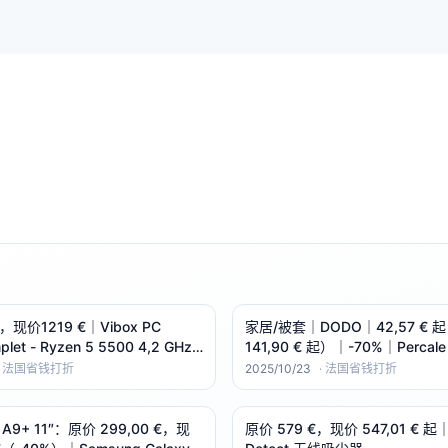
，现价1219 €｜Vibox PC
家居/被套｜DODO｜42,57 € 
let - Ryzen 5 5500 4,2 GHz -
141,90 € 起）｜-70%｜Percal
i 8 Go - 16 Go RAM - 1 T
·Thermosoft 温控·白色
·
法国省钱打折
2025/10/23
·
法国省钱打折
（240×220/260×240）
b A9+ 11″：原价 299,00 €，现
原价 579 €，现价 547,01 € 起｜