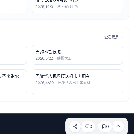
III（ILCE-7RM3）机身
2025/10/9
·
法国省钱打折
查看更多 →
巴黎地铁很脏
2026/5/22
·
胖橘大王
去圣米歇尔
巴黎华人机场接送机市内用车
2026/4/30
·
巴黎华人出租车司机
0
0
分享