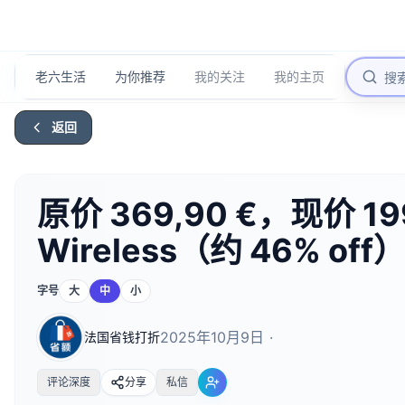
老六生活
为你推荐
我的关注
我的主页
返回
原价 369,90 €，现价 199
Wireless（约 46% off
字号
大
中
小
2025年10月9日
·
法国省钱打折
评论深度
分享
私信