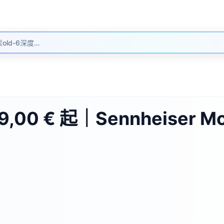
写信
老六陌聊
,00 € 起｜Sennheiser M
）