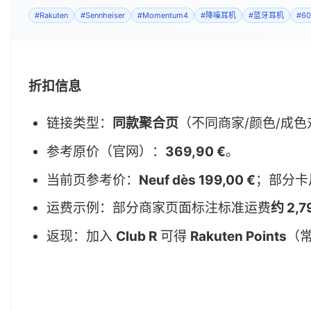
#
Rakuten
#
Sennheiser
#
Momentum4
#
降噪耳机
#
蓝牙耳机
#
6
折扣信息
链接类型：
同款聚合页
（不同商家/颜色/成
参考原价（官网）：
369,90 €
。
当前页参考价：
Neuf dès 199,00 €
；部分卡
运费示例：部分商家页面标注标准运费
约 2,7
返现：加入
Club R
可得
Rakuten Points
（