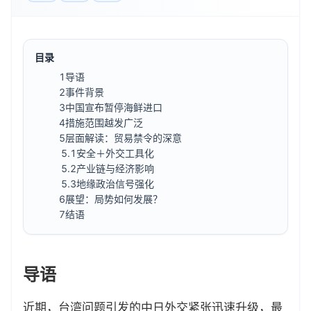
目录
1
导语
2
事件背景
3
中国宣布暂停海鲜进口
4
措施范围越发广泛
5
层面解读：贸易禁令的深意
5.1
安全＋外交工具化
5.2
产业链与经济影响
5.3
地缘政治信号强化
6
展望：局势如何发展？
7
结语
导语
近期，台湾问题引发的中日外交紧张迅速升级，最