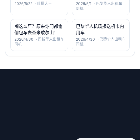
2026/5/22
·
胖橘大王
2026/5/1
·
巴黎华人出租车
司机
嘴这么严？原来你们都偷
巴黎华人机场接送机市内
偷包车去圣米歇尔山！
用车
2026/4/30
·
巴黎华人出租车
2026/4/30
·
巴黎华人出租车
司机
司机
微信号：old6_service
小红书：old-6