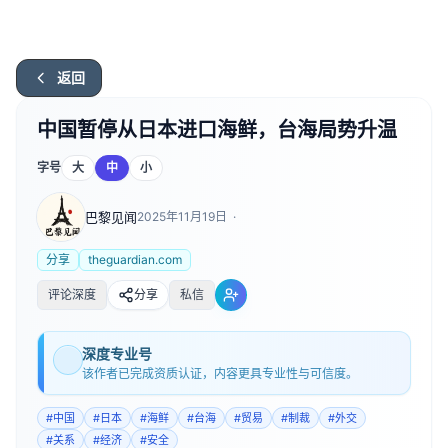
返回
中国暂停从日本进口海鲜，台海局势升温
字号
大
中
小
巴黎见闻
2025年11月19日
·
分享
theguardian.com
评论深度
分享
私信
深度专业号
该作者已完成资质认证，内容更具专业性与可信度。
#
中国
#
日本
#
海鲜
#
台海
#
贸易
#
制裁
#
外交
#
关系
#
经济
#
安全