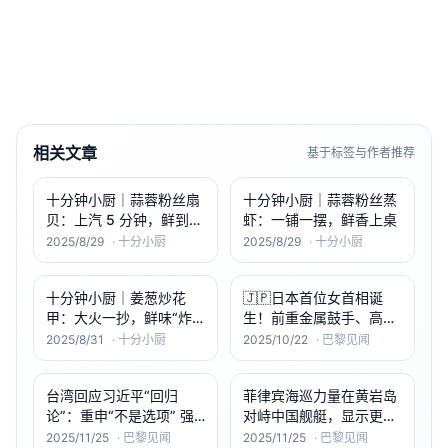
相关文章
基于标签与作者推荐
十分钟小厨｜蒜蓉粉丝扇
十分钟小厨｜蒜蓉粉丝蒸
贝：上汽 5 分钟，鲜到抿
虾：一铺一摆，鲜香上桌
嘴笑
2025/8/29
·
十分小厨
2025/8/29
·
十分小厨
十分钟小厨｜姜葱炒花
🇯🇵日本首位女首相诞
甲：大火一抄，鲜味“炸
生！前重金属鼓手、高举
开”
保守主义旗帜的“日本铁
2025/8/31
·
十分小厨
2025/10/22
·
巴黎见闻
娘子”高市早苗 ——64岁
的民族主义者、前经济安
台湾回应习近平“回归
菲律宾海巡力量在黄岩岛
全大臣，以“女性撒切尔”
论”：重申“不是选项” 强
对峙中国舰艇，显示更强
姿态登上日本政坛巅峰
调主权底线
防卫态势
2025/11/25
·
巴黎见闻
2025/11/25
·
巴黎见闻