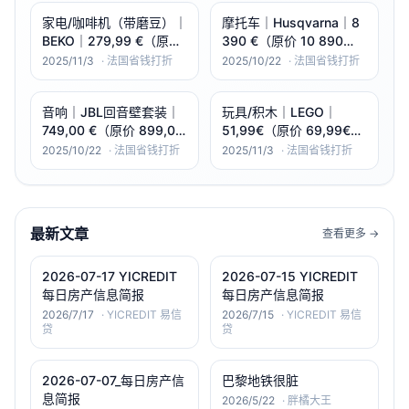
g/m²（多尺码）
家电/咖啡机（带磨豆）｜
摩托车｜Husqvarna｜8
BEKO｜279,99 €（原价
390 €（原价 10 890
359,99 €）｜-22%｜
€）｜-23%｜Svartpilen
2025/11/3
·
法国省钱打折
2025/10/22
·
法国省钱打折
CEG7304X（1350W｜
801（2025，799 cm³，
19 bar｜彩色触控屏）
A2 可降级 L 版，4 年
音响｜JBL回音壁套装｜
玩具/积木｜LEGO｜
保）
749,00 €（原价 899,00
51,99€（原价 69,99€）
€）｜-17%｜Bar 800
｜-26%｜NINJAGO
2025/10/22
·
法国省钱打折
2025/11/3
·
法国省钱打折
MK2 回音壁套装（可拆
71812「凯的攀登机甲」
卸后环绕｜Dolby Atmos
（含4人偶｜623片）
｜780W）
最新文章
查看更多 →
2026-07-17 YICREDIT
2026-07-15 YICREDIT
每日房产信息简报
每日房产信息简报
2026/7/17
·
YICREDIT 易信
2026/7/15
·
YICREDIT 易信
贷
贷
2026-07-07_每日房产信
巴黎地铁很脏
息简报
2026/5/22
·
胖橘大王