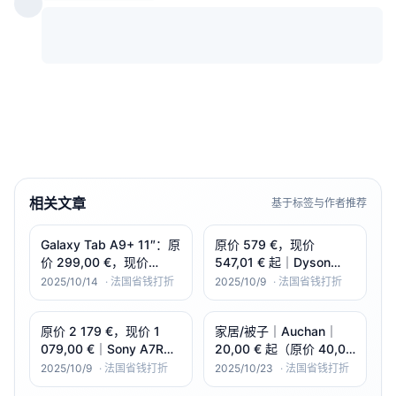
相关文章
基于标签与作者推荐
Galaxy Tab A9+ 11″：原
原价 579 €，现价
价 299,00 €，现价
547,01 € 起｜Dyson
179,99 €（-40%）｜
V15 Detect 无线吸尘器
2025/10/14
·
法国省钱打折
2025/10/9
·
法国省钱打折
Samsung Galaxy Tab
A9+
原价 2 179 €，现价 1
家居/被子｜Auchan｜
079,00 €｜Sony A7R
20,00 € 起（原价 40,00
III（ILCE-7RM3）机身
€ 起）｜-50%｜Couette
2025/10/9
·
法国省钱打折
2025/10/23
·
法国省钱打折
chaude recyclée 400