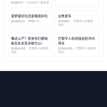
2026/7/7
·
YICREDIT 易信贷
菠萝蜜好吃还是榴莲好吃
出售爱车
2026/5/22
·
胖橘大王
2026/5/1
·
巴黎华人出租车
司机
嘴这么严？原来你们都偷
巴黎华人机场接送机市内
偷包车去圣米歇尔山！
用车
2026/4/30
·
巴黎华人出租车
2026/4/30
·
巴黎华人出租车
司机
司机