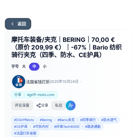
返回
摩托车装备/夹克｜BERING｜70,00 €
（原价 209,99 €）｜-67%｜Bario 纺织
骑行夹克（四季、防水、CE护具）
字号
大
中
小
法国省钱打折
2025年10月24日
·
分享
dgriff-moto.com
评论深度
分享
私信
#
DGriffMoto
#
Bering
#
Bario夹克
#
四季骑行
#
防水透气
#
CE护具
#
可拆内衬
#
纤维Tech600D
#
路途通勤
#
法国打折省额