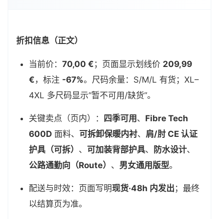
折扣信息（正文）
当前价：
70,00 €
；页面显示划线价
209,99
€
，标注
-67%
。尺码余量：S/M/L 有货；XL–
4XL 多尺码显示“暂不可用/缺货”。
关键卖点（页内）：
四季可用
、
Fibre Tech
600D
面料、
可拆卸保暖内衬
、
肩/肘 CE 认证
护具（可拆）
、
可加装背部护具
、
防水设计
、
公路通勤向（Route）
、
男女通用版型
。
配送与时效：页面写明
现货·48h 内发出
；最终
以结算页为准。