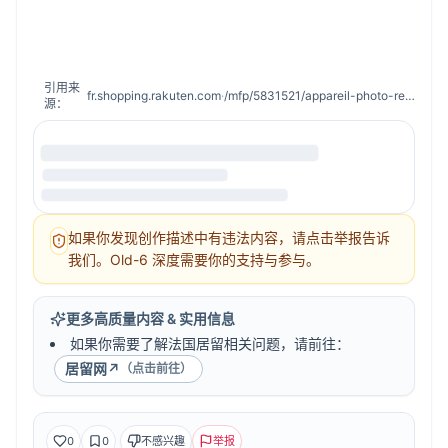
引用来
fr.shopping.rakuten.com
·
/mfp/5831521/appareil-photo-reflex-numerique-canon-eos-5d-mark-iv?pid=1546383708#xtatc=PUB-[PMC]-[E]-[Hifi]-[carrousel]-[meilleures-ventes]-[1546383708]-[]
源：
如果你发现创作描述中有违法内容，请点击举报告诉
我们。Old-6 深度需要你的支持与参与。
更多高质量内容 & 实用信息
如果你需要了解法国居留相关问题，请前往：
居留网
↗
（点击前往）
0
0
不感兴趣
举报