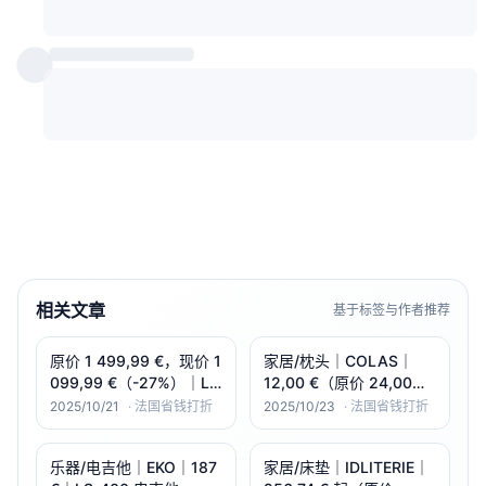
相关文章
基于标签与作者推荐
原价 1 499,99 €，现价 1
家居/枕头｜COLAS｜
099,99 €（-27%）｜LG
12,00 €（原价 24,00
75QNED85A 75" 4K
€）｜-50%｜Oreiller
2025/10/21
·
法国省钱打折
2025/10/23
·
法国省钱打折
QNED MiniLED（144Hz
moelleux en coton
｜webOS 25｜4×HDMI
50×70 cm
乐器/电吉他｜EKO｜187
家居/床垫｜IDLITERIE｜
2.1 + 2×USB