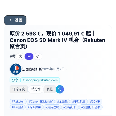
返回
原价 2 598 €，现价 1 049,91 € 起｜
Canon EOS 5D Mark IV 机身（Rakuten
聚合页）
字号
大
中
小
法国省钱打折
2025年10月7日
·
分享
fr.shopping.rakuten.com
评论深度
分享
私信
#
Rakuten
#
Canon5DMarkIV
#
全画幅
#
单反机身
#
30MP
#
4K视频
#
专业摄影
#
支持返现
#
法站好价
#
法国打折省额