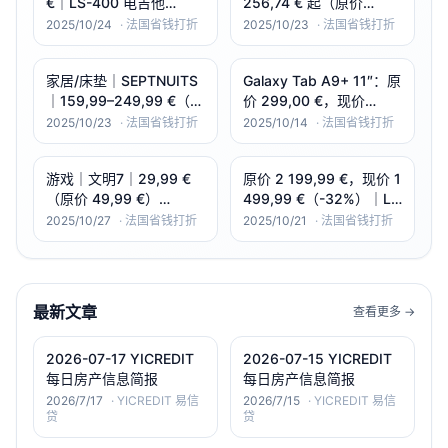
€｜LS-400 电吉他
256,74 € 起（原价
（Paulownia｜P-90×2｜
539,00 € 起）
2025/10/24
·
法国省钱打折
2025/10/23
·
法国省钱打折
Tune-O-Matic）
｜-52%~-53%｜PURE
100% 乳胶 3 区·硬挺支
家居/床垫｜SEPTNUITS
Galaxy Tab A9+ 11″：原
撑（法国产，多尺码）
｜159,99–249,99 €（原
价 299,00 €，现价
价 319–469 €）｜-43%
179,99 €（-40%）｜
2025/10/23
·
法国省钱打折
2025/10/14
·
法国省钱打折
～-51%｜Memo Plus 记
Samsung Galaxy Tab
忆棉床垫·3 区支撑（多尺
A9+
游戏｜文明7｜29,99 €
原价 2 199,99 €，现价 1
码）
（原价 49,99 €）
499,99 €（-32%）｜LG
｜-40%｜Sid Meier’s
65C46 65" 4K
2025/10/27
·
法国省钱打折
2025/10/21
·
法国省钱打折
Civilization
OLED（120Hz｜webOS
VII（Nintendo Switch，
｜4×HDMI＋3×USB）。
Carrefour）
最新文章
查看更多 →
2026-07-17 YICREDIT
2026-07-15 YICREDIT
每日房产信息简报
每日房产信息简报
2026/7/17
·
YICREDIT 易信
2026/7/15
·
YICREDIT 易信
贷
贷