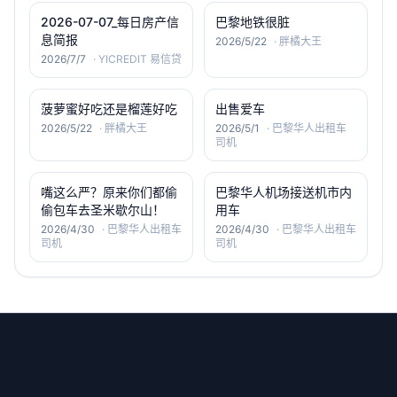
2026-07-07_每日房产信
巴黎地铁很脏
息简报
2026/5/22
·
胖橘大王
2026/7/7
·
YICREDIT 易信贷
菠萝蜜好吃还是榴莲好吃
出售爱车
2026/5/22
·
胖橘大王
2026/5/1
·
巴黎华人出租车
司机
嘴这么严？原来你们都偷
巴黎华人机场接送机市内
偷包车去圣米歇尔山！
用车
2026/4/30
·
巴黎华人出租车
2026/4/30
·
巴黎华人出租车
司机
司机