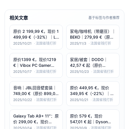
相关文章
基于标签与作者推荐
原价 2 199,99 €，现价 1
家电/咖啡机（带磨豆）｜
499,99 €（-32%）｜LG
BEKO｜279,99 €（原价
65C46 65" 4K
359,99 €）｜-22%｜
2025/10/21
·
法国省钱打折
2025/11/3
·
法国省钱打折
OLED（120Hz｜webOS
CEG7304X（1350W｜
｜4×HDMI＋3×USB）。
19 bar｜彩色触控屏）
原价1399 €，现价1219
家居/被套｜DODO｜
€｜Vibox PC Gamer
42,57 € 起（原价
Complet - Ryzen 5
141,90 € 起）｜-70%｜
2025/10/17
·
法国省钱打折
2025/10/23
·
法国省钱打折
5500 4,2 GHz - RTX
Percale 100%棉
5060 Ti 8 Go - 16 Go
·Thermosoft 温控·白色
音响｜JBL回音壁套装｜
原价 449,95 €，现价
RAM - 1 T
（240×220/260×240）
749,00 €（原价 899,00
349,95 €（-22%）｜
€）｜-17%｜Bar 800
CREATE “TV Color
2025/10/22
·
法国省钱打折
2025/10/21
·
法国省钱打折
MK2 回音壁套装（可拆
Studio” 43″ QLED
卸后环绕｜Dolby Atmos
4K（哑光防眩＋彩色边
Galaxy Tab A9+ 11″：原
原价 579 €，现价
｜780W）
框/底座） 。
价 299,00 €，现价
547,01 € 起｜Dyson
179,99 €（-40%）｜
V15 Detect 无线吸尘器
2025/10/14
·
法国省钱打折
2025/10/9
·
法国省钱打折