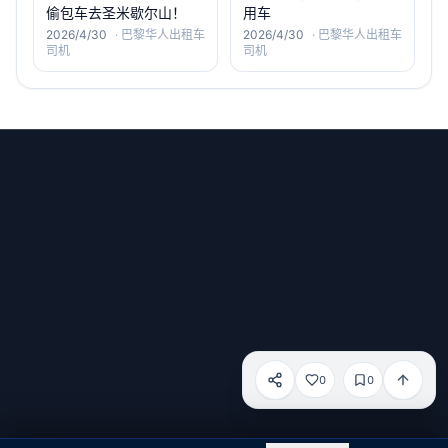
偷包车去圣米歇尔山！
用车
2026/4/30
·
巴黎华人出租车
2026/4/30
·
巴黎华人出租车
司机
司机
微信号：old6_service
小红书：old-6
邮箱：
haotian.xue@dandelion-intl.com
0
0
电话：
+33 (0)767387396
分享
服务条款