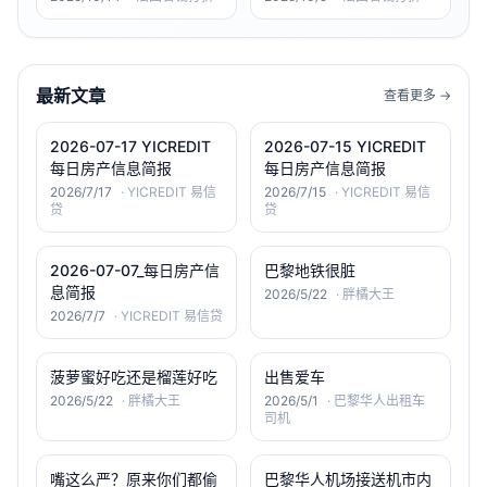
Samsung Galaxy Tab
A9+
最新文章
查看更多 →
2026-07-17 YICREDIT
2026-07-15 YICREDIT
每日房产信息简报
每日房产信息简报
2026/7/17
·
YICREDIT 易信
2026/7/15
·
YICREDIT 易信
贷
贷
2026-07-07_每日房产信
巴黎地铁很脏
息简报
2026/5/22
·
胖橘大王
2026/7/7
·
YICREDIT 易信贷
菠萝蜜好吃还是榴莲好吃
出售爱车
2026/5/22
·
胖橘大王
2026/5/1
·
巴黎华人出租车
司机
嘴这么严？原来你们都偷
巴黎华人机场接送机市内