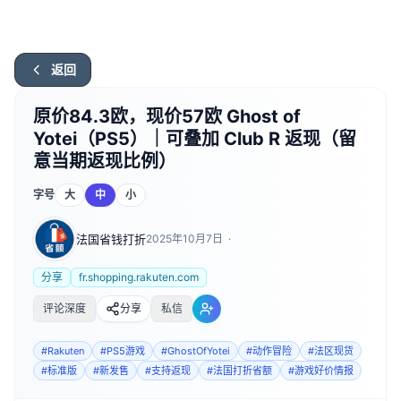
返回
原价84.3欧，现价57欧 Ghost of
Yotei（PS5）｜可叠加 Club R 返现（留
意当期返现比例）
字号
大
中
小
法国省钱打折
2025年10月7日
·
分享
fr.shopping.rakuten.com
评论深度
分享
私信
#
Rakuten
#
PS5游戏
#
GhostOfYotei
#
动作冒险
#
法区现货
#
标准版
#
新发售
#
支持返现
#
法国打折省额
#
游戏好价情报