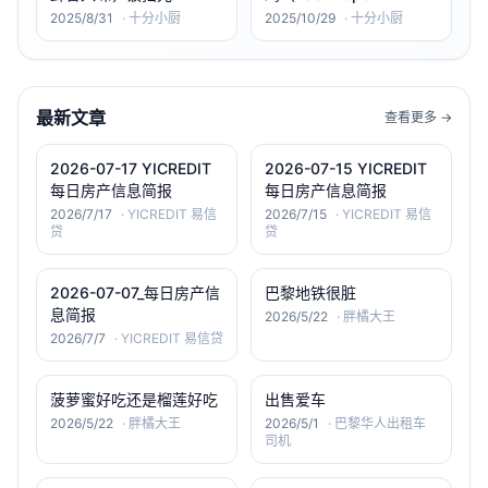
Gai）：大火爆香×罗勒清
2025/8/31
·
十分小厨
2025/10/29
·
十分小厨
冽×荷包蛋流心🍳🌶️🌿
最新文章
查看更多 →
2026-07-17 YICREDIT
2026-07-15 YICREDIT
每日房产信息简报
每日房产信息简报
2026/7/17
·
YICREDIT 易信
2026/7/15
·
YICREDIT 易信
贷
贷
2026-07-07_每日房产信
巴黎地铁很脏
息简报
2026/5/22
·
胖橘大王
2026/7/7
·
YICREDIT 易信贷
菠萝蜜好吃还是榴莲好吃
出售爱车
2026/5/22
·
胖橘大王
2026/5/1
·
巴黎华人出租车
司机