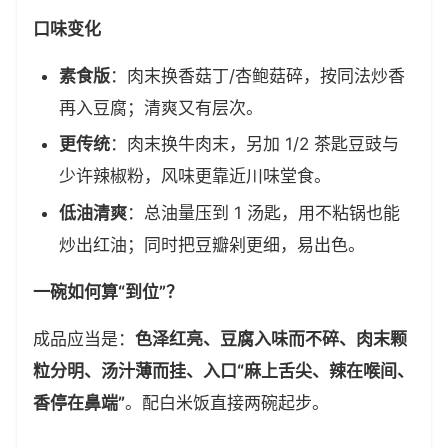
口味变化
素食版
：肉末换香菇丁/杏鲍菇碎，按同法炒香
再入豆腐；清爽又有层次。
更传统
：肉末换牛肉末，另加 1/2 茶匙豆豉与
少许辣椒粉，风味更靠近川味堂食。
低油清爽
：总油量压到 1 汤匙，用不粘锅也能
炒出红油；同时把豆瓣剁更细，易出色。
一碗如何算“到位”？
成品应当是：
色泽红亮、豆腐入味而不碎、肉末颗
粒分明、汤汁薄而挂、入口“麻上舌尖、辣在喉间、
香停在鼻端”
。配白米饭直接两碗起步。