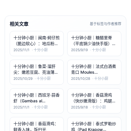
相关文章
基于标签与作者推荐
十分钟小厨｜闽南·蚵仔煎
十分钟小厨｜糖醋里脊
（脆边软心）：地瓜粉半
（平底锅少油快手版）：
透胶感×蚵仔爆鲜×甜辣酱
外酥内嫩、酸甜开胃
2025/11/1
·
十分小厨
2025/9/19
·
十分小厨
灵魂🦪🥬🔥
十分钟小厨｜鲁菜·溜肝
十分钟小厨｜法式白酒煮
尖：嫩若豆腐、亮油薄
青口 Moules
芡、葱姜喷香🔥🐖
Marinières：奶油蒜香、
2025/10/29
·
十分小厨
2025/10/28
·
十分小厨
汤汁好蘸到停不下🍷🦪🥖
十分钟小厨｜西班牙·蒜香
十分钟小厨｜香菇滑鸡
虾（Gambas al
（快炒嫩滑版）：鸡腿更
Ajillo）：蒜香爆裂×橄榄
嫩，酱香浓不腻
2025/11/1
·
十分小厨
2025/9/18
·
十分小厨
果香×黄油柠檬轻拍🦐🧄
✨
十分钟小厨｜香菇滑鸡：
十分钟小厨｜泰式罗勒炒
鲜香入味，饭扫光
鸡（Pad Krapow