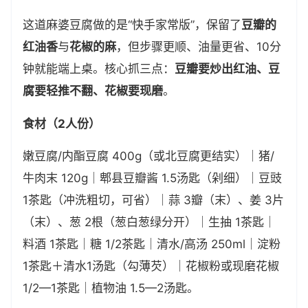
这道麻婆豆腐做的是“快手家常版”，保留了
豆瓣的
红油香
与
花椒的麻
，但步骤更顺、油量更省、10分
钟就能端上桌。核心抓三点：
豆瓣要炒出红油、豆
腐要轻推不翻、花椒要现磨
。
食材（2人份）
嫩豆腐/内酯豆腐 400g（或北豆腐更结实）｜猪/
牛肉末 120g｜郫县豆瓣酱 1.5汤匙（剁细）｜豆豉
1茶匙（冲洗粗切，可省）｜蒜 3瓣（末）、姜 3片
（末）、葱 2根（葱白葱绿分开）｜生抽 1茶匙｜
料酒 1茶匙｜糖 1/2茶匙｜清水/高汤 250ml｜淀粉
1茶匙＋清水1汤匙（勾薄芡）｜花椒粉或现磨花椒
1/2—1茶匙｜植物油 1.5—2汤匙。