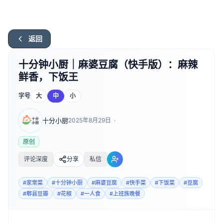
返回
十分钟小厨｜麻婆豆腐（快手版）：麻辣
鲜香，下饭王
字号
大
中
小
十分小厨
2025年8月29日
·
原创
评论深度
分享
私信
#
家常菜
#
十分钟小厨
#
麻婆豆腐
#
快手菜
#
下饭菜
#
豆腐
#
郫县豆瓣
#
花椒
#
一人食
#
上班族晚餐