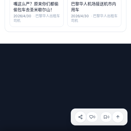
嘴这么严？原来你们都偷
巴黎华人机场接送机市内
偷包车去圣米歇尔山！
用车
2026/4/30
·
巴黎华人出租车
2026/4/30
·
巴黎华人出租车
司机
司机
微信号：old6_service
小红书：old-6
邮箱：
haotian.xue@dandelion-intl.com
0
0
电话：
+33 (0)767387396
分享