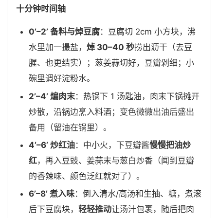
十分钟时间轴
0’–2’ 备料与焯豆腐
：豆腐切 2cm 小方块，沸
水里加一撮盐，
焯 30–40 秒
捞出沥干（去豆
腥、也更结实）；葱姜蒜切好，豆瓣剁细；小
碗里调好淀粉水。
2’–4’ 煸肉末
：热锅下 1 汤匙油，肉末下锅摊开
炒散，沿锅边烹入料酒；变色微微出油后盛出
备用（留油在锅里）。
4’–6’ 炒红油
：中小火，下豆瓣酱
慢慢把油炒
红
，再入豆豉、姜蒜末与葱白炒香（闻到豆瓣
的香辣味、颜色泛红就对了）。
6’–8’ 煮入味
：倒入清水/高汤和生抽、糖，煮滚
后下豆腐块，
轻轻推动
让汤汁包裹，随后把肉