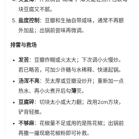
块豆腐又不腻。
盐度控制
：豆瓣和生抽自带咸味，通常不再额
外加盐；出锅前尝味再微调。
排雷与救场
发苦
：豆瓣炸糊或火太大；下次调小火慢炒。
若已略苦，可加少许糖与水稀释、快速起锅。
汤浑不亮
：芡太厚或豆瓣没炒开；重新加一点
热水、再小火煮开后勾
薄
芡。
豆腐碎
：切块太小或大力翻；改用2cm方块，
铲背轻推。
不够麻
：花椒量不足或用的是陈花椒；出锅前
再撒一撮现磨花椒粉即可补救。