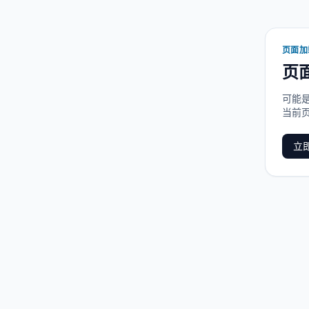
页面加
页
可能
当前
立