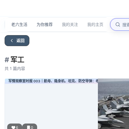
老六生活
为你推荐
我的关注
我的主页
返回
#
军工
共
1
篇内容
军情观察室时报 003｜航母、隐身机、坦克、防空导弹：老百姓也能看懂的“一
6
0