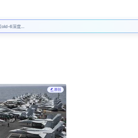
写信
老六陌聊
图一物”科普
原创